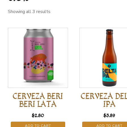
Showing all 3 results
CERVEZA BERI
CERVEZA DE
BERI LATA
IPA
$
2.80
$
3.89
ADD TO CART
ADD TO CART