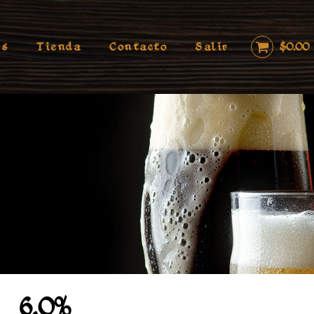
os
Tienda
Contacto
Salir
$
0.00
6.0%