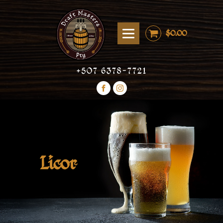
$
0.00
+507 6378-7721
Licor