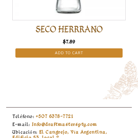
SECO HERRRANO
$
7.89
ADD TO CART
Teléfono:
+507 6378-7721
E-mail:
Info@draftmasterspty.com
Ubicación:
El Cangrejo, Vía Argentina,
Edificio 53, local 2