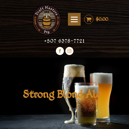
$
0.00
+507 6378-7721
Strong Blond Ale