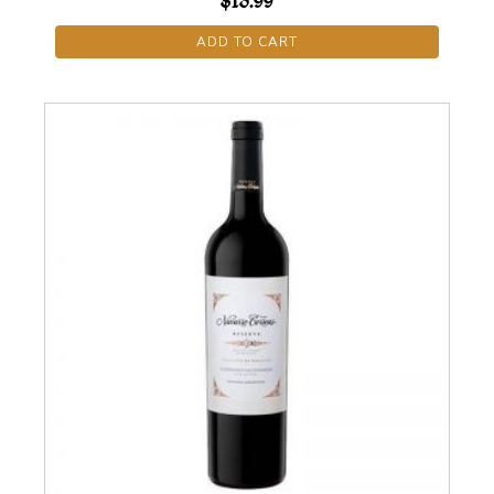
$
13.99
ADD TO CART