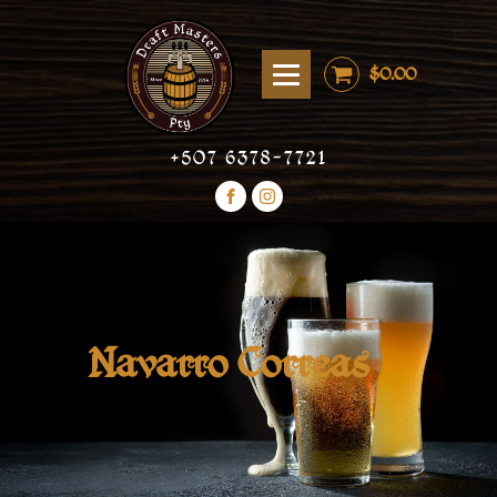
$
0.00
+507 6378-7721
Navarro Correas