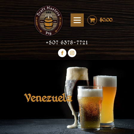
$
0.00
+507 6378-7721
Venezuela