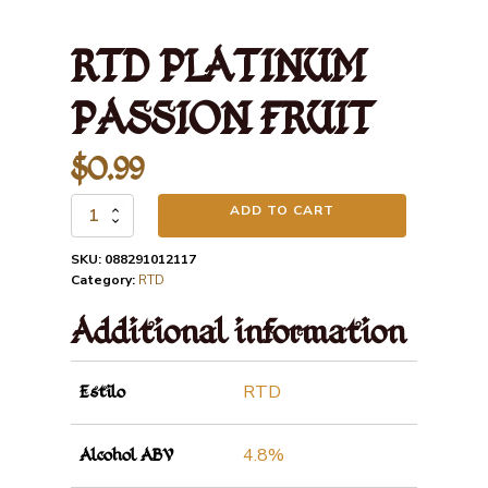
RTD PLATINUM
PASSION FRUIT
$
0.99
ADD TO CART
RTD
PLATINUM
PASSION
SKU:
088291012117
FRUIT
Category:
RTD
quantity
Additional information
RTD
Estilo
4.8%
Alcohol ABV