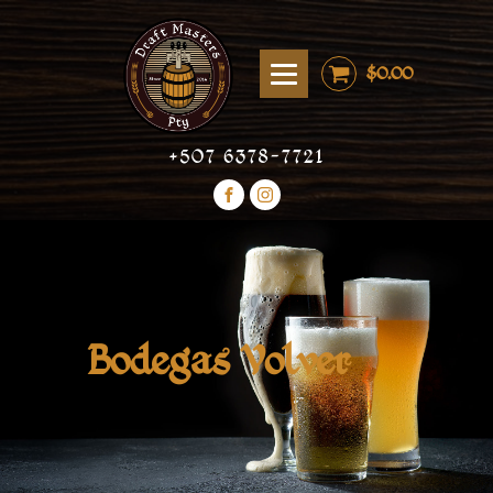
$
0.00
+507 6378-7721
Bodegas Volver