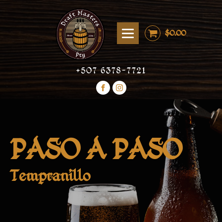
$
0.00
+507 6378-7721
PASO A PASO
Tempranillo