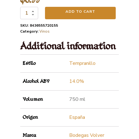
$
8.99
ADD TO CART
PASO
A
PASO
SKU:
8436555720155
quantity
Category:
Vinos
Additional information
Tempranillo
Estilo
14.0%
Alcohol ABV
750 ml
Volumen
España
Origen
Bodegas Volver
Marca