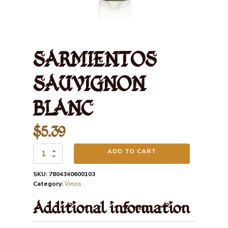
SARMIENTOS
SAUVIGNON
BLANC
$
5.39
ADD TO CART
SARMIENTOS
SAUVIGNON
BLANC
SKU:
7804340600103
quantity
Category:
Vinos
Additional information