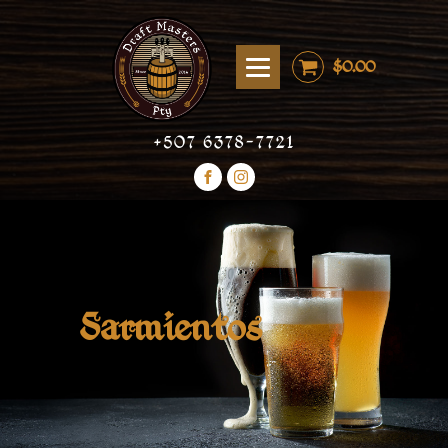
$
0.00
+507 6378-7721
Sarmientos